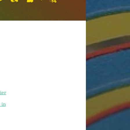
ier
 in